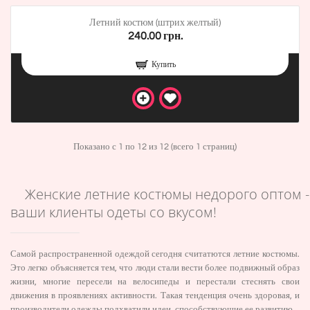
Летний костюм (штрих желтый)
240.00 грн.
Купить
Показано с 1 по 12 из 12 (всего 1 страниц)
Женские летние костюмы недорого оптом -
ваши клиенты одеты со вкусом!
Самой распространенной одеждой сегодня считатются летние костюмы.
Это легко объясняется тем, что люди стали вести более подвижный образ
жизни, многие пересели на велосипеды и перестали стеснять свои
движения в проявлениях активности. Такая тенденция очень здоровая, и
производители одежды подхватили идеи, способствующие ее развитию.