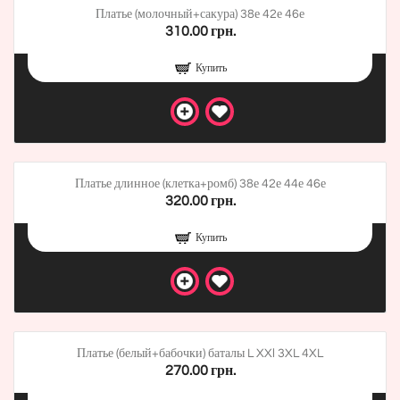
Платье (молочный+сакура) 38е 42е 46е
310.00 грн.
Купить
Платье длинное (клетка+ромб) 38е 42е 44е 46е
320.00 грн.
Купить
Платье (белый+бабочки) баталы L XXl 3XL 4XL
270.00 грн.