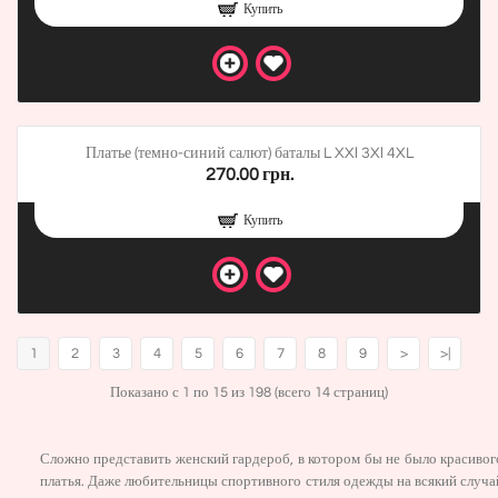
Купить
Платье (темно-синий салют) баталы L XXl 3Xl 4XL
270.00 грн.
Купить
1
2
3
4
5
6
7
8
9
>
>|
Показано с 1 по 15 из 198 (всего 14 страниц)
Сложно представить женский гардероб, в котором бы не было красивог
платья. Даже любительницы спортивного стиля одежды на всякий случа