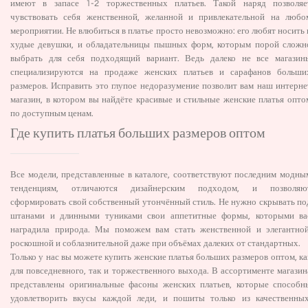
имеют в запасе 1-2 торжественных платьев. Такой наряд позволяе
чувствовать себя женственной, желанной и привлекательной на любо
мероприятии. Не влюбиться в платье просто невозможно: его любят носить 
худые девушки, и обладательницы пышных форм, которым порой сложн
выбрать для себя подходящий вариант. Ведь далеко не все магазин
специализируются на продаже женских платьев и сарафанов больши
размеров. Исправить это глупое недоразумение позволит вам наш интерне
магазин, в котором вы найдёте красивые и стильные женские платья опто
по доступным ценам.
Где купить платья больших размеров оптом
Все модели, представленные в каталоге, соответствуют последним модны
тенденциям, отличаются дизайнерским подходом, и позволяю
сформировать свой собственный утончённый стиль. Не нужно скрывать по
штанами и длинными туниками свои аппетитные формы, которыми ва
наградила природа. Мы поможем вам стать женственной и элегантной
роскошной и соблазнительной даже при объёмах далеких от стандартных.
Только у нас вы можете купить женские платья больших размеров оптом, ка
для повседневного, так и торжественного выхода. В ассортименте магазин
представлены оригинальные фасоны женских платьев, которые способн
удовлетворить вкусы каждой леди, и пошиты только из качественных