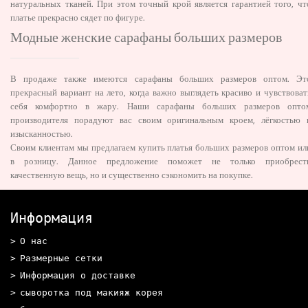
натуральных тканей. При этом точный крой является гарантией того, чт
платье прекрасно сядет по фигуре.
Модные женские сарафаны больших размеров
В продаже также имеются сарафаны больших размеров оптом. Эт
прекрасный вариант на лето, когда важно выглядеть красиво и чувствоват
себя комфортно в жару. Наши сарафаны больших размеров опто
производителя порадуют вас своим оригинальным кроем, лёгкостью 
изысканностью.
Своим клиентам мы предлагаем купить платья больших размеров оптом ил
в розницу. Данное предложение поможет не только приобрест
качественную вещь, но и существенно сэкономить на покупке.
Информация
О нас
Размерные сетки
Информация о доставке
сыворотка под макияж корея