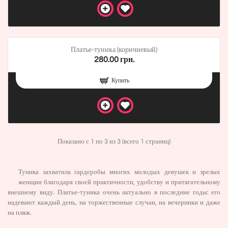
Платье-туника (коричневый)
280.00 грн.
Купить
Показано с 1 по 3 из 3 (всего 1 страниц)
Туника захватила гардеробы многих молодых девушек и зрелых
женщин благодаря своей практичности, удобству и притягательному
внешнему виду. Платье-туника очень актуально в последние годы: его
надевают каждый день, на торжественные случаи, на вечеринки и даже
на пляж.