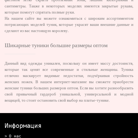
фасоном легко скрыть проблемные зоны, лишние килограммы и
сантиметры. Также в некоторых моделях имеются закрытые рукава,
которые помогут спрятать полные руки.
На нашем сайте вы можете ознакомиться с широким ассортиментом
потрясающих моделей туник, которые украсят ваши внешние данные и
сделают из вас настоящую королеву.
Шикарные туники большие размеры оптом
Данный вид одежды уникален, поскольку он имеет массу достоинств,
которые так ценят все современные и стильные женщины. Туника
отлично маскирует видимые недостатки, подчёркивая стройность
женских ножек. В нашем интернет-магазине вы сможете приобрести
женские туники больших размеров оптом. Если вы хотите разнообразить
свой привычный гардероб уникальной, универсальной и модной
вещицей, то стоит остановить свой выбор на платье-тунике.
Информация
О нас