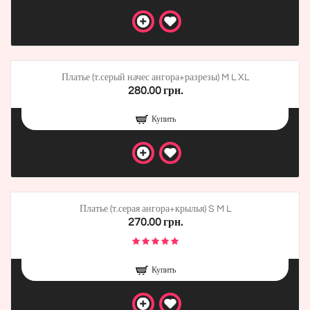
Платье (т.серый начес ангора+разрезы) M L XL
280.00 грн.
Купить
Платье (т.серая ангора+крылья) S M L
270.00 грн.
Купить