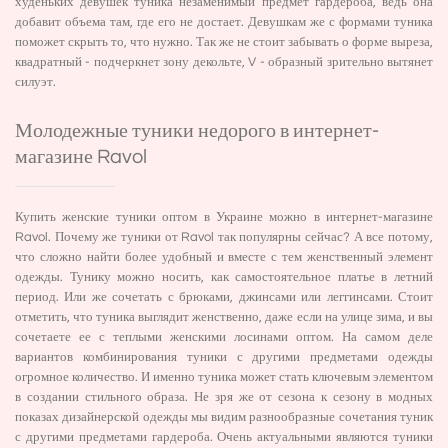
худеньких девушек туника незаменимый предмет гардероба, ведь она
добавит объема там, где его не достает. Девушкам же с формами туника
поможет скрыть то, что нужно. Так же не стоит забывать о форме выреза,
квадратный - подчеркнет зону декольте, V - образный зрительно вытянет
силуэт.
Молодежные туники недорого в интернет-
магазине Ravol
Купить женские туники оптом в Украине можно в интернет-магазине
Ravol. Почему же туники от Ravol так популярны сейчас? А все потому,
что сложно найти более удобный и вместе с тем женственный элемент
одежды. Тунику можно носить, как самостоятельное платье в летний
период. Или же сочетать с брюками, джинсами или леггинсами. Стоит
отметить, что туника выглядит женственно, даже если на улице зима, и вы
сочетаете ее с
теплыми женскими лосинами оптом
. На самом деле
вариантов комбинирования туники с другими предметами одежды
огромное количество. И именно туника может стать ключевым элементом
в создании стильного образа. Не зря же от сезона к сезону в модных
показах дизайнерской одежды мы видим разнообразные сочетания туник
с другими предметами гардероба. Очень актуальными являются туники