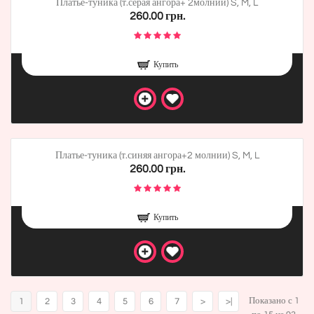
Платье-туника (т.серая ангора+ 2молнии) S, M, L
260.00 грн.
Купить
Платье-туника (т.синяя ангора+2 молнии) S, M, L
260.00 грн.
Купить
Показано с 1
1
2
3
4
5
6
7
>
>|