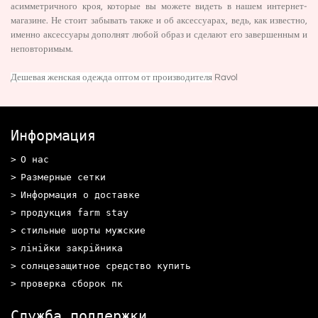
асимметричного кроя, которые вы можете видеть в нашем интернет-
магазине. Не стоит забывать также и об аксессуарах, ведь, как известно,
именно аксессуары дополнят любой образ и сделают его завершенным и
неповторимым.
Дешевая женская одежда оптом от производителя
Ravol
Информация
О нас
Размерные сетки
Информация о доставке
продукция farm stay
стильные шорты мужские
лінійки закрійника
солнцезащитное средство купить
проверка сборок пк
Служба поддержки