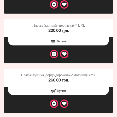
Платье (т.синий+перчатка) M L XL
200.00 грн.
Купить
Платье-туника (бордо дорожка+2 молнии) S M L
260.00 грн.
Купить