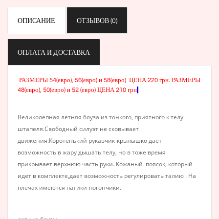
ОПИСАНИЕ
ОТЗЫВОВ (0)
ОПЛАТА И ДОСТАВКА
РАЗМЕРЫ 54(евро), 56(евро) и 58(евро) ЦЕНА 220 грн. РАЗМЕРЫ
48(евро), 50(евро) и 52 (евро) ЦЕНА 210 грн
Великолепная летняя блуза из тонкого, приятного к телу
штапеля.Свободный силуэт не сковывает
движения.Коротенький рукавчик-крылышко дает
возможность в жару дышать телу, но в тоже время
прикрывает верхнюю часть руки. Кожаный поясок, который
идет в комплекте,дает возможность регулировать талию . На
плечах имеются патики-погончики.