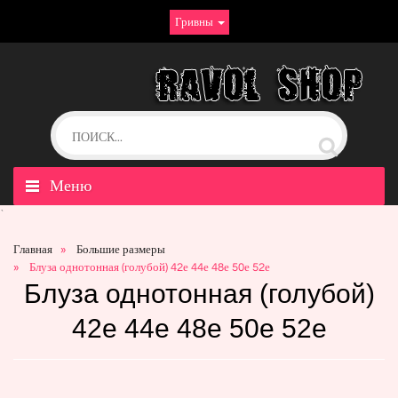
Гривны
Меню
`
Главная
Большие размеры
Блуза однотонная (голубой) 42е 44е 48е 50е 52е
Блуза однотонная (голубой)
42е 44е 48е 50е 52е