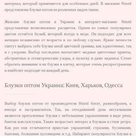
материал, который применяется для особенных дней. В магазине Ravol
представлены блузки оптом из различных видов ткани.
Женские блузки оптом в Украине в интернет-магазине Ravol
представлены всевозможных расцветок. Одним из самых популярных
цветов остаётся белый, который всегда в моде. Он подходит для всех
женщин независимо от возраста и по любому случаю. Яркие личности
смогут выбрать себе блузки иной цветовой граммы, как однотонные, так
и с узорами. Выбор последних впечатляет: модные цветочные принты,
абстрактные и геометрические узоры, в полоску и даже надписи. Стоит
обратить внимание и на блузки в клетку, которые очень распространены
и наиболее подходят на каждый день.
Блузки оптом Украина: Киев, Харьков, Одесса
Выбор блузок оптом от производителя Ravol богат, разнообразен, а
иногда и экстравагантен. Так, на сегодняшний день актуальными
являются приталенные блузки с небольшими украшениями в виде рюш,
бантов или галстуков. Также возрастает интерес к блузкам в стиле ретро.
Как раз они отличаются яркостью украшений: стразами, бусинками,
бантами, большими пуговицами и т.д. Набирают популярности блузки в