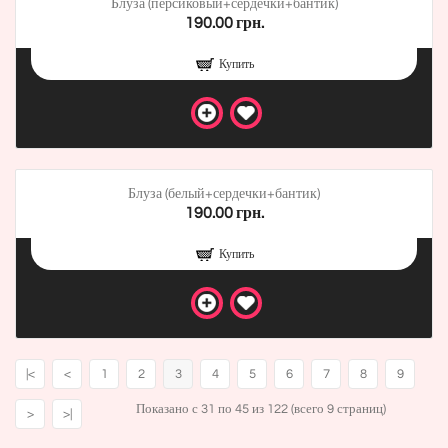
Блуза (персиковый+сердечки+бантик)
190.00 грн.
Купить
Блуза (белый+сердечки+бантик)
190.00 грн.
Купить
|<
<
1
2
3
4
5
6
7
8
9
Показано с 31 по 45 из 122 (всего 9 страниц)
>
>|