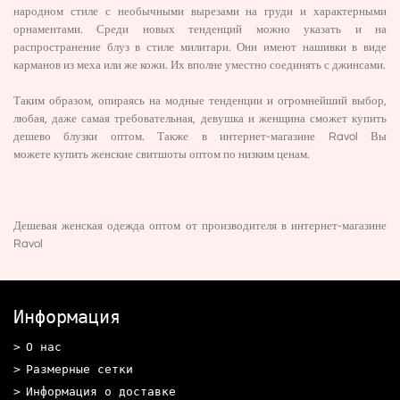
народном стиле с необычными вырезами на груди и характерными
орнаментами. Среди новых тенденций можно указать и на
распространение блуз в стиле милитари. Они имеют нашивки в виде
карманов из меха или же кожи. Их вполне уместно соединять с джинсами.
Таким образом, опираясь на модные тенденции и огромнейший выбор,
любая, даже самая требовательная, девушка и женщина сможет купить
дешево блузки оптом. Также в интернет-магазине Ravol Вы
можете
купить женские свитшоты оптом
по низким ценам.
Дешевая женская одежда оптом от производителя
в интернет-магазине
Ravol
Информация
О нас
Размерные сетки
Информация о доставке