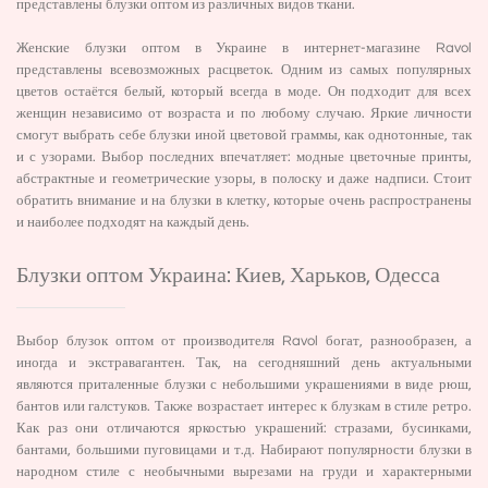
представлены блузки оптом из различных видов ткани.
Женские блузки оптом в Украине в интернет-магазине Ravol
представлены всевозможных расцветок. Одним из самых популярных
цветов остаётся белый, который всегда в моде. Он подходит для всех
женщин независимо от возраста и по любому случаю. Яркие личности
смогут выбрать себе блузки иной цветовой граммы, как однотонные, так
и с узорами. Выбор последних впечатляет: модные цветочные принты,
абстрактные и геометрические узоры, в полоску и даже надписи. Стоит
обратить внимание и на блузки в клетку, которые очень распространены
и наиболее подходят на каждый день.
Блузки оптом Украина: Киев, Харьков, Одесса
Выбор блузок оптом от производителя Ravol богат, разнообразен, а
иногда и экстравагантен. Так, на сегодняшний день актуальными
являются приталенные блузки с небольшими украшениями в виде рюш,
бантов или галстуков. Также возрастает интерес к блузкам в стиле ретро.
Как раз они отличаются яркостью украшений: стразами, бусинками,
бантами, большими пуговицами и т.д. Набирают популярности блузки в
народном стиле с необычными вырезами на груди и характерными