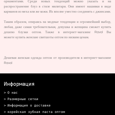
орнаментами. Среди новых тенденций можно указать и на
распространение блуз в стиле милитари. Они имеют нашивки в виде
карманов из меха или же кожи. Их вполне уместно соединять с джинсами.
Таким образом, опираясь на модные тенденции и огромнейший выбор,
любая, даже самая требовательная, девушка и женщина сможет купить
дешево блузки оптом. Также в интернет-магазине Ravol Вы
можете
купить женские свитшоты оптом
по низким ценам.
Дешевая женская одежда оптом от производителя
в интернет-магазине
Ravol
Информация
О нас
Размерные сетки
Информация о доставке
корейская зубная паста оптом