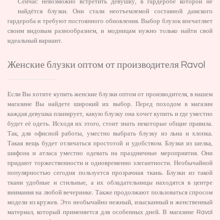
Сейчас невозможно встретить девушку, в гардеробе которой не
найдётся блузки. Они стали неотъемлемой составной дамского
гардероба и требуют постоянного обновления. Выбор блузок впечатляет
своим видовым разнообразием, и модницам нужно только найти свой
идеальный вариант.
Женские блузки оптом от производителя Ravol
Если Вы хотите купить женские блузки оптом от производителя, в нашем
магазине Вы найдете широкий их выбор. Перед походом в магазин
каждая девушка планирует, какую блузку она хочет купить и где уместно
будет её одеть. Исходя их этого, стоит знать некоторые общие правила.
Так, для офисной работы, уместно выбрать блузку из льна и хлопка.
Такая вещь будет отличаться простотой и удобством. Блузки из шелка,
шифона и атласа уместно одевать на праздничные мероприятия. Они
придают торжественности и одновременно элегантности. Необычайной
популярностью сегодня пользуется прозрачная ткань. Блузки из такой
ткани удобные и стильные, а их обладательницы находятся в центре
внимания на любой вечеринке. Также продолжают пользоваться спросом
модели из кружев. Это необычайно нежный, изысканный и женственный
материал, который применяется для особенных дней. В магазине Ravol