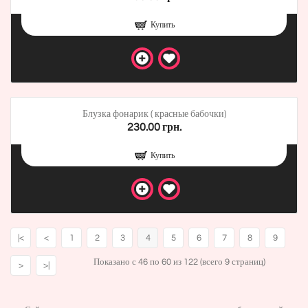
Купить
Блузка фонарик ( красные бабочки)
230.00 грн.
Купить
|<
<
1
2
3
4
5
6
7
8
9
Показано с 46 по 60 из 122 (всего 9 страниц)
>
>|