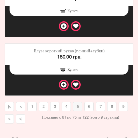
Купить
Блуза короткий рукав (т.синий+губки)
180.00 грн.
Купить
|<
<
1
2
3
4
5
6
7
8
9
Показано с 61 по 75 из 122 (всего 9 страниц)
>
>|