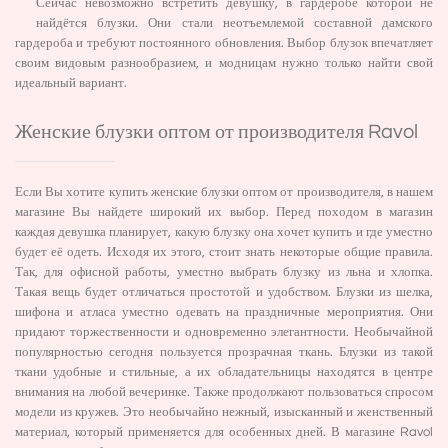
Сейчас невозможно встретить девушку, в гардеробе которой не
найдётся блузки. Они стали неотъемлемой составной дамского
гардероба и требуют постоянного обновления. Выбор блузок впечатляет
своим видовым разнообразием, и модницам нужно только найти свой
идеальный вариант.
Женские блузки оптом от производителя Ravol
Если Вы хотите купить женские блузки оптом от производителя, в нашем
магазине Вы найдете широкий их выбор. Перед походом в магазин
каждая девушка планирует, какую блузку она хочет купить и где уместно
будет её одеть. Исходя их этого, стоит знать некоторые общие правила.
Так, для офисной работы, уместно выбрать блузку из льна и хлопка.
Такая вещь будет отличаться простотой и удобством. Блузки из шелка,
шифона и атласа уместно одевать на праздничные мероприятия. Они
придают торжественности и одновременно элегантности. Необычайной
популярностью сегодня пользуется прозрачная ткань. Блузки из такой
ткани удобные и стильные, а их обладательницы находятся в центре
внимания на любой вечеринке. Также продолжают пользоваться спросом
модели из кружев. Это необычайно нежный, изысканный и женственный
материал, который применяется для особенных дней. В магазине Ravol