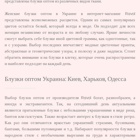
представлены блузки оптом из различных видов ткани.
Женские блузки оптом в Украине в интернет-магазине Ravol
представлены всевозможных расцветок. Одним из самых популярных
цветов остаётся белый, который всегда в моде. Он подходит для всех
женщин независимо от возраста и по любому случаю. Яркие личности
смогут выбрать себе блузки иной цветовой граммы, как однотонные, так
и с узорами. Выбор последних впечатляет: модные цветочные принты,
абстрактные и геометрические узоры, в полоску и даже надписи. Стоит
обратить внимание и на блузки в клетку, которые очень распространены
и наиболее подходят на каждый день.
Блузки оптом Украина: Киев, Харьков, Одесса
Выбор блузок оптом от производителя Ravol богат, разнообразен, а
иногда и экстравагантен. Так, на сегодняшний день актуальными
являются приталенные блузки с небольшими украшениями в виде рюш,
бантов или галстуков. Также возрастает интерес к блузкам в стиле ретро.
Как раз они отличаются яркостью украшений: стразами, бусинками,
бантами, большими пуговицами и т.д. Набирают популярности блузки в
народном стиле с необычными вырезами на груди и характерными