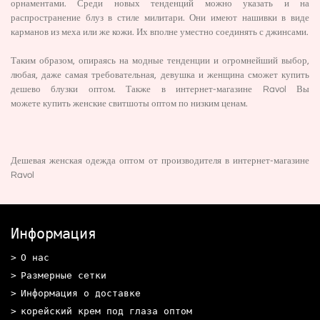
орнаментами. Среди новых тенденций можно указать и на
распространение блуз в стиле милитари. Они имеют нашивки в виде
карманов из меха или же кожи. Их вполне уместно соединять с джинсами.
Таким образом, опираясь на модные тенденции и огромнейший выбор,
любая, даже самая требовательная, девушка и женщина сможет купить
дешево блузки оптом. Также в интернет-магазине Ravol Вы
можете
купить женские свитшоты оптом
по низким ценам.
Дешевая женская одежда оптом от производителя
в интернет-магазине
Ravol
Информация
О нас
Размерные сетки
Информация о доставке
корейский крем под глаза оптом