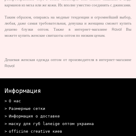
карманов из меха или же кожи. Их вполне уместно соединять с джинсами.
Таким образом, опираясь на модные тенденции и огромнейший выбор,
любая, даже самая требовательная, девушка и женщина сможет купить
дешево блузки оптом. Также в интернет-магазине Ravol Вы
можете
купить женские свитшоты оптом
по низким ценам.
Дешевая женская одежда оптом от производителя
в интернет-магазине
Ravol
Информация
О нас
Размерные сетки
Информация о доставке
маску для губ laneige оптом украина
officine creative киев