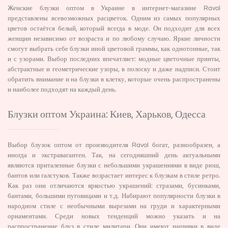
Женские блузки оптом в Украине в интернет-магазине Ravol
представлены всевозможных расцветок. Одним из самых популярных
цветов остаётся белый, который всегда в моде. Он подходит для всех
женщин независимо от возраста и по любому случаю. Яркие личности
смогут выбрать себе блузки иной цветовой граммы, как однотонные, так
и с узорами. Выбор последних впечатляет: модные цветочные принты,
абстрактные и геометрические узоры, в полоску и даже надписи. Стоит
обратить внимание и на блузки в клетку, которые очень распространены
и наиболее подходят на каждый день.
Блузки оптом Украина: Киев, Харьков, Одесса
Выбор блузок оптом от производителя Ravol богат, разнообразен, а
иногда и экстравагантен. Так, на сегодняшний день актуальными
являются приталенные блузки с небольшими украшениями в виде рюш,
бантов или галстуков. Также возрастает интерес к блузкам в стиле ретро.
Как раз они отличаются яркостью украшений: стразами, бусинками,
бантами, большими пуговицами и т.д. Набирают популярности блузки в
народном стиле с необычными вырезами на груди и характерными
орнаментами. Среди новых тенденций можно указать и на
распространение блуз в стиле милитари. Они имеют нашивки в виде