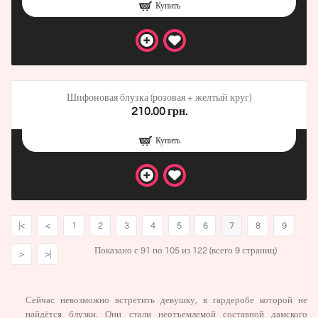
Купить
Шифоновая блузка (розовая + желтый круг)
210.00 грн.
Купить
|<
<
1
2
3
4
5
6
7
8
9
Показано с 91 по 105 из 122 (всего 9 страниц)
>
>|
Сейчас невозможно встретить девушку, в гардеробе которой не
найдётся блузки. Они стали неотъемлемой составной дамского