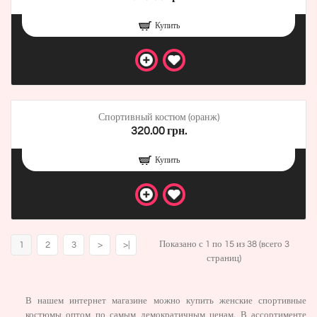
Купить
Спортивный костюм (оранж)
320.00 грн.
Купить
Показано с 1 по 15 из 38 (всего 3
1
2
3
>
>|
страниц)
В нашем интернет магазине можно купить женские спортивные
костюмы оптом по самым демократичным ценам. В ассортименте