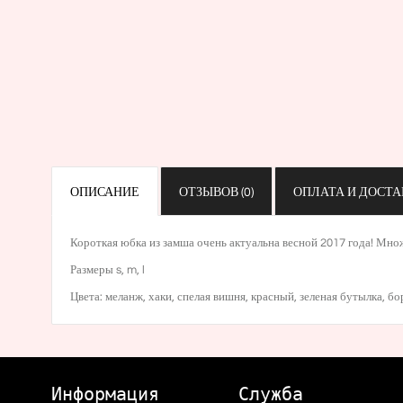
ОПИСАНИЕ
ОТЗЫВОВ (0)
ОПЛАТА И ДОСТА
Короткая юбка из замша очень актуальна весной 2017 года! Множ
Размеры s, m, l
Цвета:
меланж
,
хаки
,
спелая вишня
, красный, зеленая бутылка,
бо
Информация
Служба