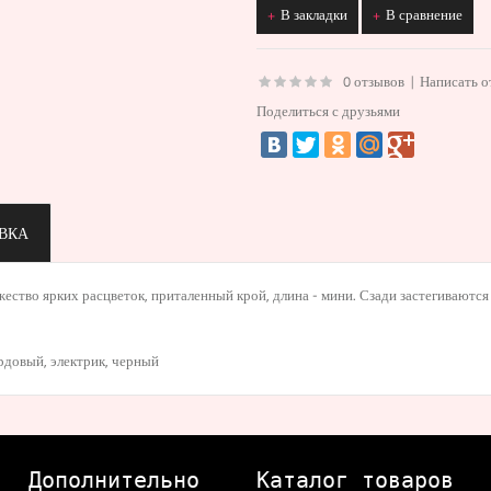
В закладки
В сравнение
0 отзывов
|
Написать о
Поделиться с друзьями
ВКА
ество ярких расцветок, приталенный крой, длина - мини. Сзади застегиваются
рдовый
,
электрик
,
черный
Дополнительно
Каталог товаров