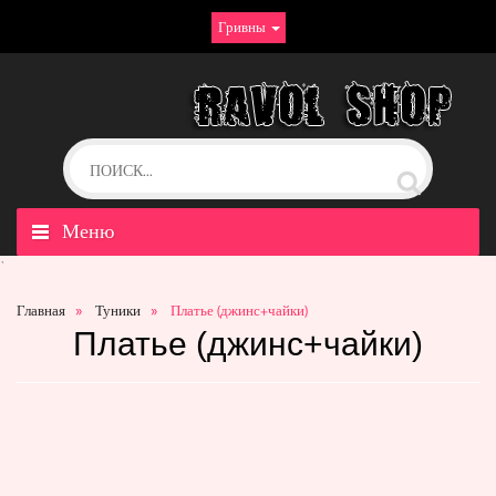
Гривны
Меню
`
Главная
Туники
Платье (джинс+чайки)
Платье (джинс+чайки)