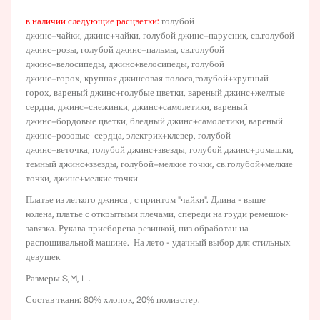
в наличии следующие расцветки:
голубой
джинс+чайки
,
джинс+чайки
,
голубой джинс+парусник
,
св.голубой
джинс+розы
,
голубой джинс+пальмы
,
св.голубой
джинс+велосипеды
,
джинс+велосипеды
, голубой
джинс+горох,
крупная джинсовая полоса
,
голубой+крупный
горох
,
вареный джинс+голубые цветки
,
вареный джинс+желтые
сердца
,
джинс+снежинки
,
джинс+самолетики
,
вареный
джинс+бордовые цветки
,
бледный джинс+самолетики
,
вареный
джинс+розовые сердца
,
электрик+клевер
,
голубой
джинс+веточка
,
голубой джинс+звезды
, голубой джинс+ромашки,
темный джинс+звезды,
голубой+мелкие точки
,
св.голубой+мелкие
точки
,
джинс+мелкие точки
Платье из легкого джинса , с принтом "чайки". Длина - выше
колена, платье с открытыми плечами, спереди на груди ремешок-
завязка. Рукава присборена резинкой, низ обработан на
распошивальной машине. На лето - удачный выбор для стильных
девушек
Размеры S,M, L .
Состав ткани: 80% хлопок, 20% полиэстер.