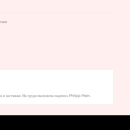
тзыв
 и застяжки. На груди выложена надпись Philipp Plein.