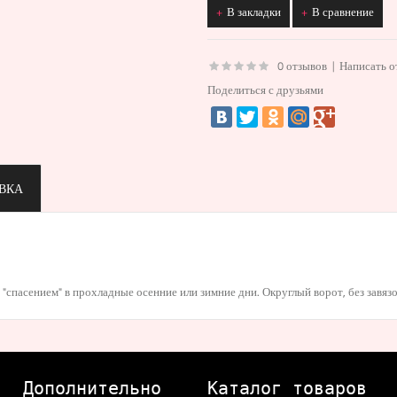
В закладки
В сравнение
0 отзывов
|
Написать о
Поделиться с друзьями
ВКА
спасением" в прохладные осенние или зимние дни. Округлый ворот, без завязок
Дополнительно
Каталог товаров