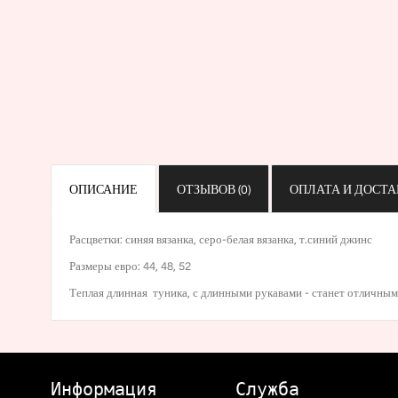
ОПИСАНИЕ
ОТЗЫВОВ (0)
ОПЛАТА И ДОСТА
Расцветки:
синяя вязанка
,
серо-белая вязанка
,
т.синий джинс
Размеры евро: 44, 48, 52
Теплая длинная туника, с длинными рукавами - станет отличным "
Информация
Служба