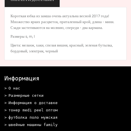
Короткая юбка из замша очень актуальна весной 2017 года!
Множество ярких расцветок, приталенный крой, длина - мини.
Сзади застегиваются на молнию, спереди - два кармана.
Размеры s, m, l
Цвета:
меланж
,
хаки
,
спелая вишня
, красный, зеленая бутылка,
бордовый
,
электрик
,
черный
Информация
О нас
Размерные сетки
Информация о доставке
тонер medi peel оптом
футболка поло мужская
швейные машины family