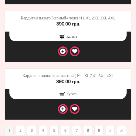
Кардиган пальто (черный+пояс) M L XL 2XL 3XL 4XL
390.00 грн.
Купить
Кардиган пальто (слива+пояс) M L XL 2XL 3XL 4XL
390.00 грн.
Купить
1
2
3
4
5
6
7
8
9
>
>|