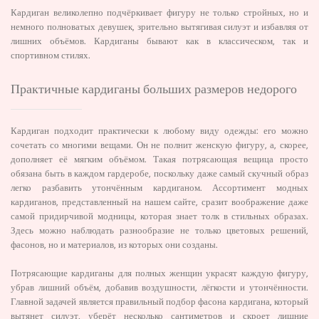
Кардиган великолепно подчёркивает фигуру не только стройных, но и
немного полноватых девушек, зрительно вытягивая силуэт и избавляя от
лишних объёмов. Кардиганы бывают как в классическом, так и
спортивном стилях.
Практичные кардиганы больших размеров недорого
Кардиган подходит практически к любому виду одежды: его можно
сочетать со многими вещами. Он не полнит женскую фигуру, а, скорее,
дополняет её мягким объёмом. Такая потрясающая вещица просто
обязана быть в каждом гардеробе, поскольку даже самый скучный образ
легко разбавить утончённым кардиганом. Ассортимент модных
кардиганов, представленный на нашем сайте, сразит воображение даже
самой придирчивой модницы, которая знает толк в стильных образах.
Здесь можно наблюдать разнообразие не только цветовых решений,
фасонов, но и материалов, из которых они созданы.
Потрясающие кардиганы для полных женщин украсят каждую фигуру,
убрав лишний объём, добавив воздушности, лёгкости и утончённости.
Главной задачей является правильный подбор фасона кардигана, который
вытянет силуэт, уберёт несколько сантиметров и скроет лишние