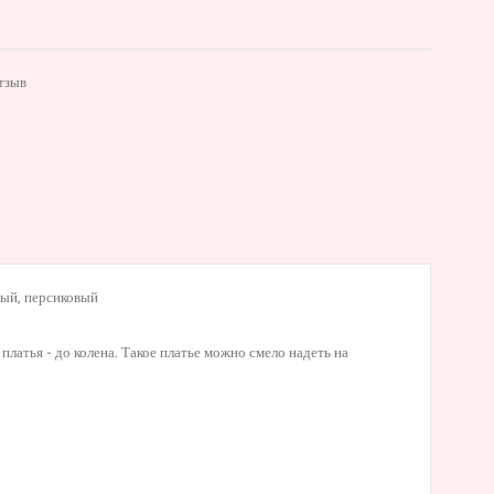
тзыв
рый
,
персиковый
латья - до колена. Такое платье можно смело надеть на