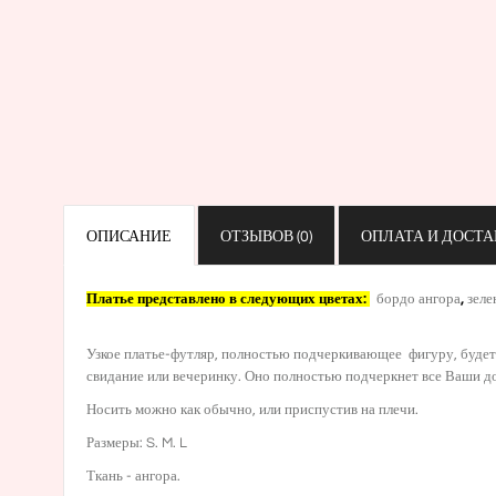
ОПИСАНИЕ
ОТЗЫВОВ (0)
ОПЛАТА И ДОСТА
Платье представлено в следующих цветах:
бордо ангора
,
зеле
Узкое платье-футляр, полностью подчеркивающее фигуру, будет п
свидание или вечеринку. Оно полностью подчеркнет все Ваши до
Носить можно как обычно, или приспустив на плечи.
Размеры: S. M. L
Ткань - ангора.