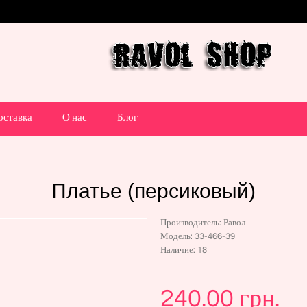
оставка
О нас
Блог
Платье (персиковый)
Производитель:
Равол
Модель:
33-466-39
Наличие:
18
240.00 грн.