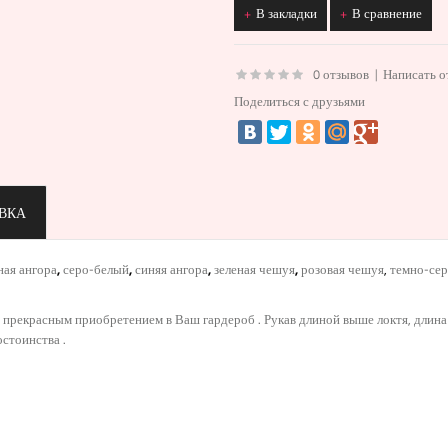
В закладки
В сравнение
0 отзывов
|
Написать о
Поделиться с друзьями
ВКА
ная ангора
,
серо-белый
,
синяя ангора
,
зеленая чешуя
,
розовая чешуя
,
темно-се
рекрасным приобретением в Ваш гардероб . Рукав длиной выше локтя, длина п
стоинства .