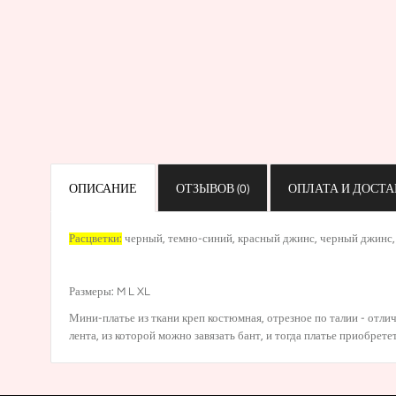
ОПИСАНИЕ
ОТЗЫВОВ (0)
ОПЛАТА И ДОСТА
Расцветки:
черный
,
темно-синий
,
красный джинс
,
черный джинс
Размеры: M L XL
Мини-платье из ткани креп костюмная, отрезное по талии - отлич
лента, из которой можно завязать бант, и тогда платье приобрете