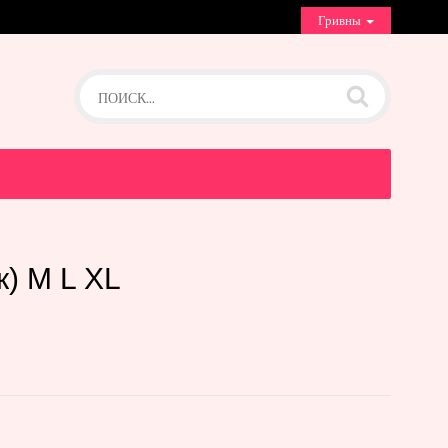
Гривны
) M L XL