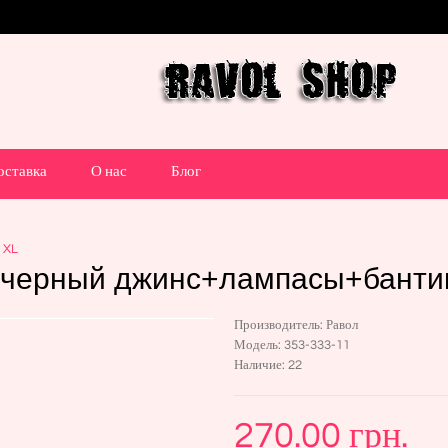
оставка
О нас
Блог
 XL
(черный джинс+лампасы+бантик
Производитель:
Равол
Модель:
353-333-11
Наличие:
22
270.00 грн.