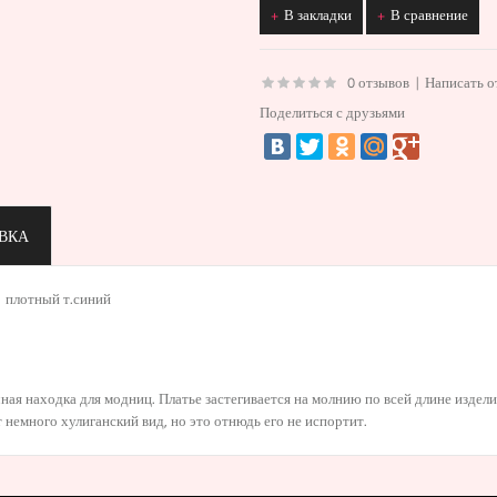
В закладки
В сравнение
0 отзывов
|
Написать о
Поделиться с друзьями
ВКА
,
плотный т.синий
ная находка для модниц. Платье застегивается на молнию по всей длине издели
т немного хулиганский вид, но это отнюдь его не испортит.