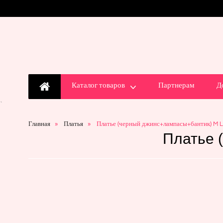
Каталог товаров
Партнерам
Д
`
Главная
Платья
Платье (черный джинс+лампасы+бантик) M L
Платье 