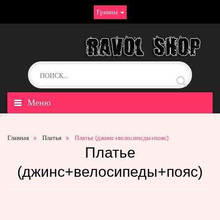
Гривны
Меню
`
Главная
Платья
Платье (джинс+велосипеды+пояс)
Платье
(джинс+велосипеды+пояс)