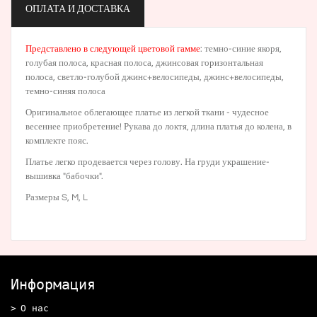
ОПЛАТА И ДОСТАВКА
Представлено в следующей цветовой гамме
:
темно-синие якоря
,
голубая полоса,
красная полоса
,
джинсовая горизонтальная
полоса
,
светло-голубой джинс+велосипеды
,
джинс+велосипеды
,
темно-синяя полоса
Оригинальное облегающее платье из легкой ткани - чудесное
весеннее приобретение! Рукава до локтя, длина платья до колена, в
комплекте пояс.
Платье легко продевается через голову. На груди украшение-
вышивка "бабочки".
Размеры S, M, L
Информация
О нас