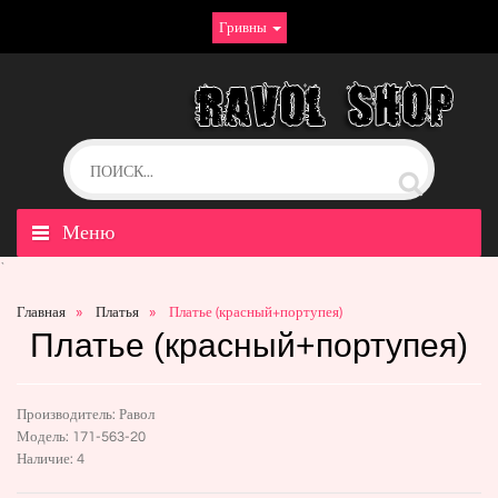
Гривны
Меню
`
Главная
Платья
Платье (красный+портупея)
Платье (красный+портупея)
Производитель:
Равол
Модель:
171-563-20
Наличие:
4