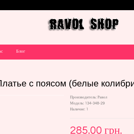
ас
Блог
Платье с поясом (белые колибри
Производитель:
Равол
Модель:
134-348-29
Наличие:
1
285.00 грн.