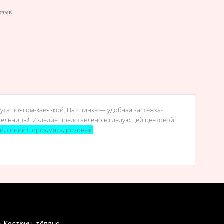
тзыв
ута поясом-завязкой. На спинке — удобная застёжка-
тельницы!
Изделие представлено в следующей цветовой
ый
,
синий+горох
,
мята
,
розовый
Костюмы тёплые