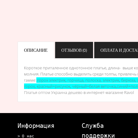
ОПИСАНИЕ
ОТЗЫВОВ (0)
ОПЛАТА И ДОСТА
Короткое приталенное однотонное платье, длина- выше кол
молния.
Платье способно выделить среди толпы, привлечь
гамме:
горох электрик
,
горчица
,
полоска
,
электрик
,
бирюза
,
горох
,
красный+рисунок
,
чёрный+белая веточка
,
синий+пол
Платья оптом Украина дешево
в интернет-магазине Ravol
Информация
Служба
поддержки
О нас