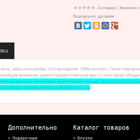
0 отзывов
|
Написать о
Поделиться с друзьями
ВКА
ена , юбка-солнцеклёш. Состав изделия: 100% неопрен. Талия подчёркн
 всеобщее внимание, демонстрируя отменный вкус и стиль своей облада
жёлтый
,
красный
,
малиновый
,
фиолетовый
,
чёрный
,
электрик однотонн
оска
,
белый
,
голубые колибри
,
электрик+полоска
Дополнительно
Каталог товаров
Подарочные
Блузки