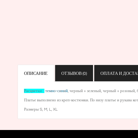
ОПИСАНИЕ
ОТЗЫВОВ (0)
ОПЛАТА И ДОСТА
Расцветки:
темно-синий
,
черный + зеленый
,
черный + розовый
,
Платье выполнено из креп-костюмки. По низу платье и рукава кот
Размеры S, M, L, XL