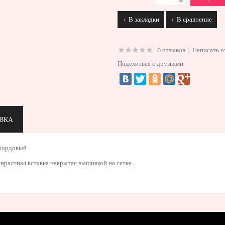
В закладки
В сравнение
0 отзывов
|
Написать о
Поделиться с друзьями
ВКА
бордовый
нрастная вставка накрытая вышивкой на сетке .