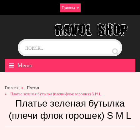
Гривны
Меню
`
Главная
Платья
Платье зеленая бутылка (плечи флок горошек) S M L
Платье зеленая бутылка
(плечи флок горошек) S M L