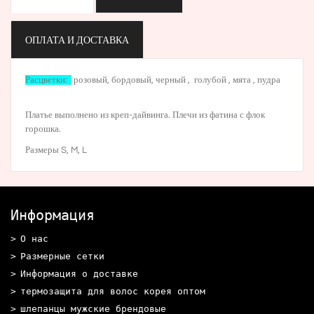
ОПЛАТА И ДОСТАВКА
Расцветки:
розовый
,
бордовый
,
черный
,
голубой
,
мята
,
пудра
Платье выполнено из креп-дайвинга. Плечи из фатина с флок
горошка.
Размеры S, M, L
Информация
О нас
Размерные сетки
Информация о доставке
термозащита для волос корея оптом
шлепанцы мужские брендовые